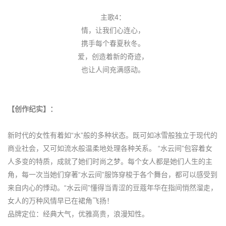
主歌4：
情，让我们心连心，
携手每个春夏秋冬。
爱，创造着新的奇迹，
也让人间充满感动。
【创作纪实】：
新时代的女性有着如“水”般的多种状态。既可如冰雪般独立于现代的
商业社会，又可如流水般温柔地处理各种关系。 “水云间”包容着女
人多变的特质，成就了她们时尚之梦。每个女人都是她们人生的主
角，每一次当她们穿著“水云间”服饰穿梭于各个舞台，都可以感受到
来自内心的悸动。“水云间”懂得当青涩的豆蔻年华在指间悄然溜走，
女人的万种风情早已在裙角飞扬！
品牌定位：经典大气，优雅高贵，浪漫知性。