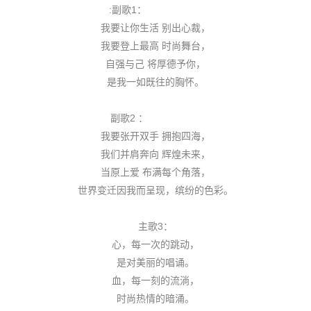
:副歌1：
我要让你生活 别出心裁，
我要登上最高 时尚舞台，
自强与己 将厚德予你，
是我一如既往的胸怀。
副歌2 ：
我要张开双手 拥抱四海，
我们并肩奔向 辉煌未来，
当原上爱 布满每个角落，
世界变迁因我而呈现，缤纷的色彩。
主歌3：
心，每一次的跳动，
是对美丽的唱诵。
血，每一刻的流淌，
时尚热情的暗涌。