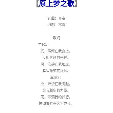
【
原上梦之歌
】
词曲：寒春
监制：寒春
歌词
主歌1：
光，照耀在我身上，
反射五彩的光芒。
风，吹拂在我脸庞，
幸福微笑在飘扬。
主歌2：
火，燃烧在我胸膛，
给我腾空的力量。
雨，滋润我的梦想，
悸动青春在这里成长。