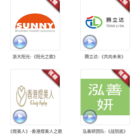
浙大阳光-《阳光之歌》
腾立达-《共向未来》
《煜美人》-香港煜美人之歌
泓善妍团队-《战到底》