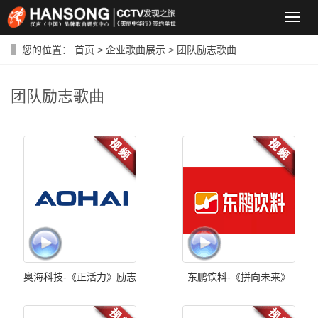
导
航
菜
您的位置：
首页
>
企业歌曲展示
>
团队励志歌曲
单
团队励志歌曲
奥海科技-《正活力》励志
东鹏饮料-《拼向未来》