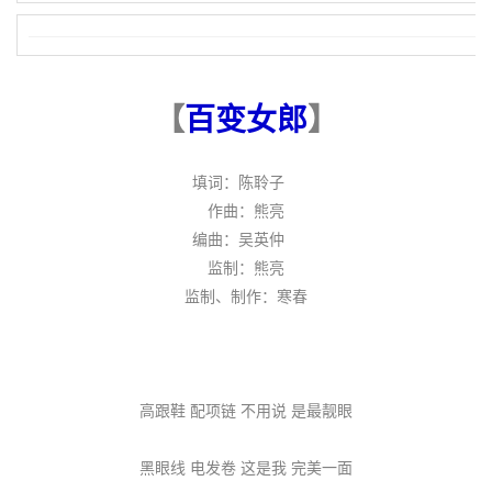
【
百变女郎
】
填词：陈聆子
作曲：熊亮
编曲：吴英仲
监制：熊亮
监制、制作：寒春
高跟鞋 配项链 不用说 是最靓眼
黑眼线 电发卷 这是我 完美一面