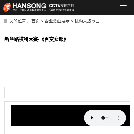
导
航
菜
您的位置：
首页
>
企业歌曲展示
>
机构文旅歌曲
单
新丝路模特大赛-《百变女郎》