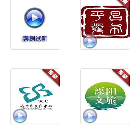
《早筛早查“青”别偷我视界》-
平昌文旅-《这方天地》
湖南人民医院
遂宁文旅-《想遂宁》
溧阳文旅-《这一方天地》