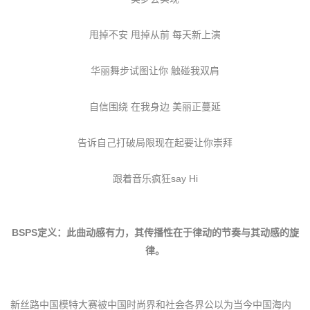
甩掉不安 甩掉从前 每天新上演
华丽舞步试图让你 触碰我双肩
自信围绕 在我身边 美丽正蔓延
告诉自己打破局限现在起要让你崇拜
跟着音乐疯狂say Hi
BSPS定义：此曲动感有力，其传播性在于律动的节奏与其动感的旋
律。
新丝路中国模特大赛被中国时尚界和社会各界公以为当今中国海内